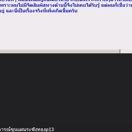
ารณ์ขุนแผนระฆังทองp13