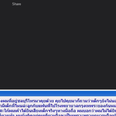
Share
เสียงธรรม
สมาชิก
ห้องสนทนา
พ
ท็ก
ะฆังทอง 1