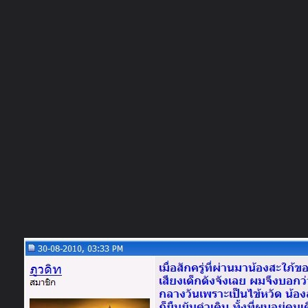
ภาษาไทย
หน้าแรก
เว็บบอร์ด
มีอะไรใหม่
วิดีโอ
รูปภา
หมวดหมู่
มีอะไรใหม่
คอลเล็คชั่น
สถานที่
กล้อง
แ
หน้าแรก
รูปภาพ
General
knutch
ประสบการณ์ ขุนแผนร
ประสบการณ์ขุนแผนระฆังทองp13