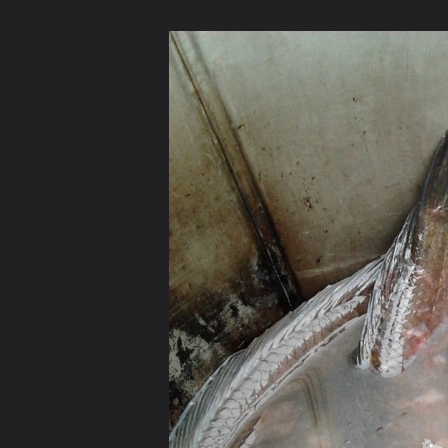
ภาษาไทย
หน้าแรก
เว็บบอร์ด
มีอะไรใหม่
วิดีโอ
รูปภา
หมวดหมู่
มีอะไรใหม่
คอลเล็คชั่น
สถานที่
กล้อง
แ
หน้าแรก
รูปภาพ
General
sunisa005
เติมบุญใหม่ทุกเดือ
ปล่อยปลา 9 ตัว "เนื่องในวันเกิดของพ่อ 1