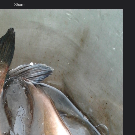
Share
เสียงธรรม
สมาชิก
ห้องสนทนา
พ
ท็ก
น
-8-55"