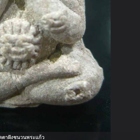
ิดตาฝังชนวนพระแก้ว