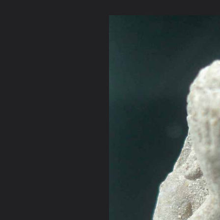
ภาษาไทย
หน้าแรก
เว็บบอร์ด
มีอะไรใหม่
วิดีโอ
รูปภา
หมวดหมู่
มีอะไรใหม่
คอลเล็คชั่น
สถานที่
กล้อง
แ
หน้าแรก
รูปภาพ
General
Magicbunny
วัตถุมงคลหลวงปู่
ปิดตาฝังชนวนพระแก้ว