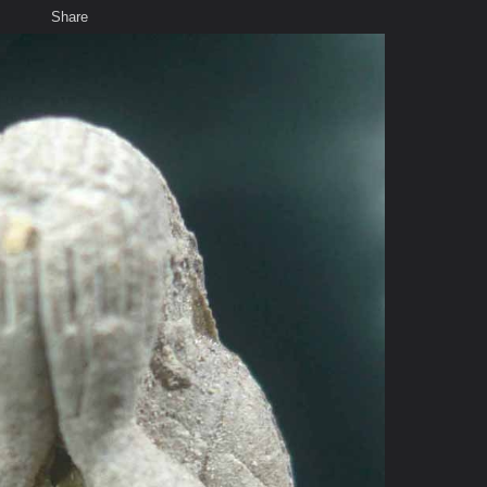
Share
เสียงธรรม
สมาชิก
ห้องสนทนา
พ
ท็ก
หมุน