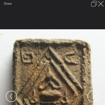
เข้าสู่ระบบหรือลงทะเบียน
Share
ภาษาไทย
ลงโฆษณา
ติดต่อเรา
ช่วยเหลือ
ชุมชนชาวพุทธ
ข้อกำหนดและกฎ
หน้าแรก
เว็บบอร์ด
มีอะไรใหม่
รูปภาพ
คอลเล็คชั่น
สถานที่
กล้อง
แท็ก
...
...
รูปภาพ
General
นะจักรวาล
รูปพระเครื่อง4
ปิดตาหลวงพ่อจงหน้า