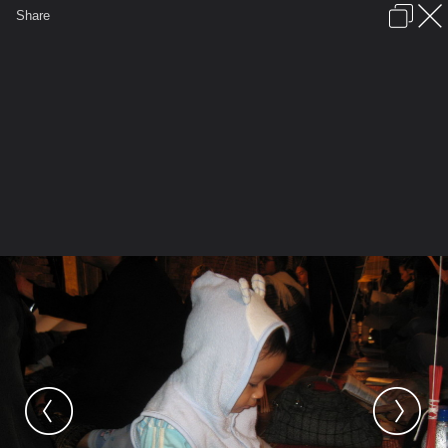
เข้าสู่ระบบหรือลงทะเบียน
Share
ภาษาไทย
ลงโฆษณา
ติดต่อเรา
ช่วยเหลือ
ชุมชนชาวพุทธ
ข้อกำหนดและกฎ
หน้าแรก
เว็บบอร์ด
มีอะไรใหม่
รูปภาพ
คอลเล็คชั่น
สถานที่
กล้อง
แท็ก
...
รูปภาพ
...
ตันติปาละ
เดินทางไปให้ไกลสุดใจฝัน
ปีใหม่ วัดพระธาตุบังพวน