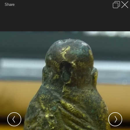
เข้าสู่ระบบหรือลงทะเบียน
Share
ภาษาไทย
ลงโฆษณา
ติดต่อเรา
ช่วยเหลือ
ชุมชนชาวพุทธ
ข้อกำหนดและกฎ
หน้าแรก
เว็บบอร์ด
มีอะไรใหม่
รูปภาพ
คอลเล็คชั่น
สถานที่
กล้อง
แท็ก
...
...
รูปภาพ
General
rattanasak
รูปพระชองฉัน
ปืนแตกหลัง