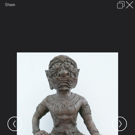
เข้าสู่ระบบหรือลงทะเบียน
Share
ภาษาไทย
ลงโฆษณา
ติดต่อเรา
ช่วยเหลือ
ชุมชนชาวพุทธ
ข้อกำหนดและกฎ
หน้าแรก
เว็บบอร์ด
มีอะไรใหม่
รูปภาพ
คอลเล็คชั่น
สถานที่
กล้อง
แท็ก
...
หน้าแรก
รูปภาพ
General
pucca2101
พระ
ปู่พระพิราพ