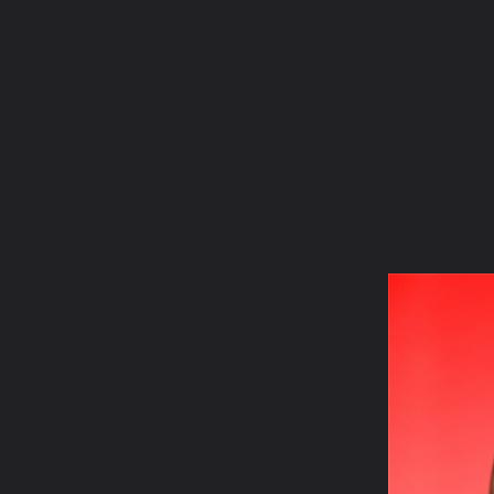
ภาษาไทย
หน้าแรก
เว็บบอร์ด
มีอะไรใหม่
วิดีโอ
รูปภา
หมวดหมู่
มีอะไรใหม่
คอลเล็คชั่น
สถานที่
กล้อง
แ
หน้าแรก
รูปภาพ
General
zachary
ส่วนหนึ่งในคอแล็คชั่
ปู่ฤาษีตาไฟองค์บูชาเนื้อโลหะ 3นิ้ว