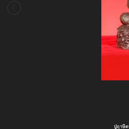
ในอัลบั้มนี้
์Nitayapj
ปู่ฤาษี