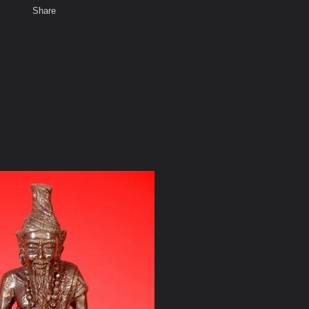
Share
เสียงธรรม
สมาชิก
ห้องสนทนา
พ
ท็ก
น