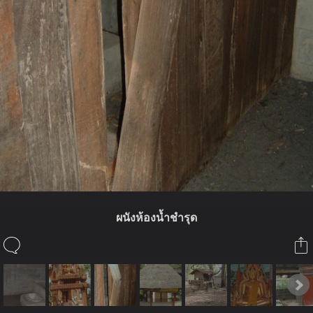
ผนังห้องน้ำชำรุด
ในอัลบั้มนี้