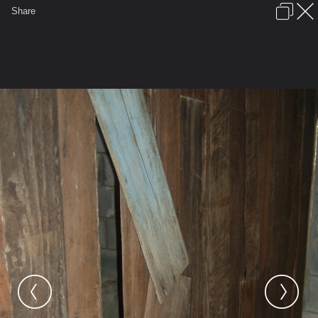
เข้าสู่ระบบหรือลงทะเบียน
Share
ภาษาไทย
ลงโฆษณา
ติดต่อเรา
ช่วยเหลือ
ชุมชนชาวพุทธ
ข้อกำหนดและกฎ
หน้าแรก
เว็บบอร์ด
มีอะไรใหม่
รูปภาพ
คอลเล็คชั่น
สถานที่
กล้อง
แท็ก
...
หน้าแรก
รูปภาพ
General
Ws:Wslnw
วัดนาศรีนวล
ผนังห้องน้ำชำรุด