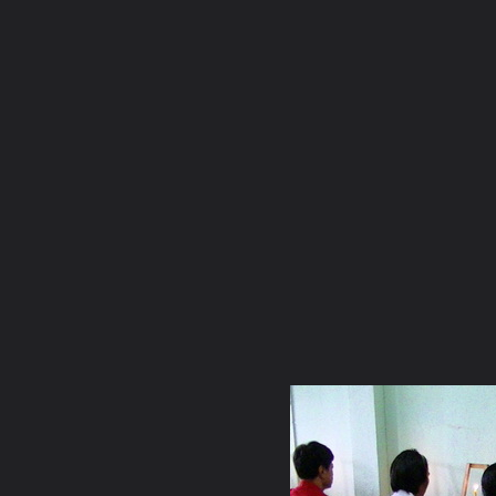
ภาษาไทย
หน้าแรก
เว็บบอร์ด
มีอะไรใหม่
วิดีโอ
รูปภา
หมวดหมู่
มีอะไรใหม่
คอลเล็คชั่น
สถานที่
กล้อง
แ
หน้าแรก
รูปภาพ
General
แสนสวาท
ห้องกสิณ
ฝึกกสินไฟ.ชมรมศิษย์สุวรรณโคมคำ1