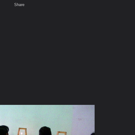
Share
เสียงธรรม
สมาชิก
ห้องสนทนา
พ
ท็ก