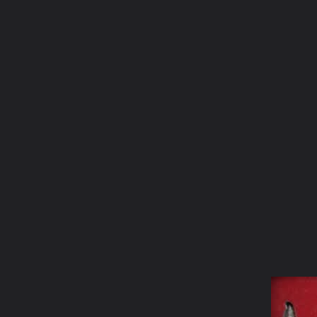
ภาษาไทย
หน้าแรก
เว็บบอร์ด
มีอะไรใหม่
วิดีโอ
รูปภา
หมวดหมู่
มีอะไรใหม่
คอลเล็คชั่น
สถานที่
กล้อง
แ
หน้าแรก
รูปภาพ
General
b243
พระครื่องที่ได้มาบูชา
พระกระดานตะกั่วนมหนูโบราณ1000ปี กรุ