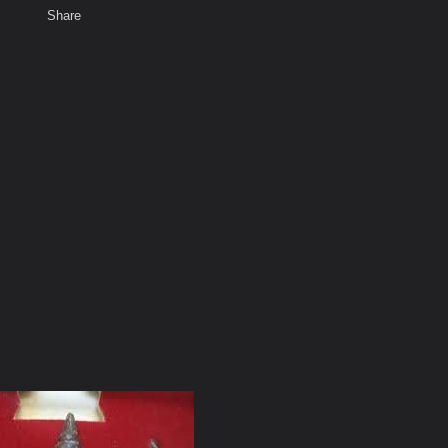
Share
เสียงธรรม
สมาชิก
ห้องสนทนา
พ
ท็ก
วัดต้นลำใย