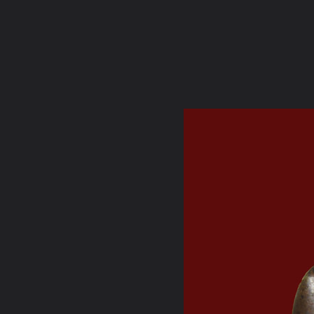
ภาษาไทย
หน้าแรก
เว็บบอร์ด
มีอะไรใหม่
วิดีโอ
รูปภา
หมวดหมู่
มีอะไรใหม่
คอลเล็คชั่น
สถานที่
กล้อง
แ
หน้าแรก
รูปภาพ
General
พลพงษ์
ทั่วไป
พระกริ่งสมเด็จย่า ปี 15.2