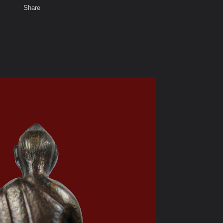
Share
เสียงธรรม
สมาชิก
ห้องสนทนา
พ
ท็ก