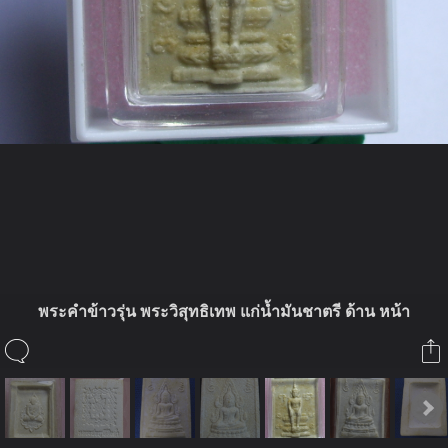
ในอัลบั้มนี้
พระคำข้าวรุ่น พระวิสุทธิเทพ แก่น้ำมันชาตรี ด้าน หน้า
ณ แปดริ้ว
ในอัลบั้ม
พระคำข้าว
18 มีนาคม 2010
baimin
นิมนต์จากใครมาเนี่ย