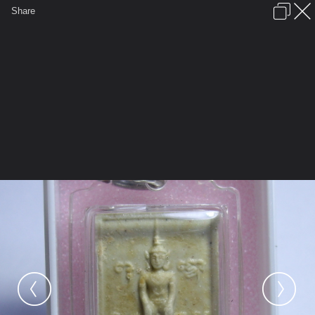
เข้าสู่ระบบหรือลงทะเบียน
Share
ภาษาไทย
ลงโฆษณา
ติดต่อเรา
ช่วยเหลือ
ชุมชนชาวพุทธ
ข้อกำหนดและกฎ
หน้าแรก
เว็บบอร์ด
มีอะไรใหม่
รูปภาพ
คอลเล็คชั่น
สถานที่
กล้อง
แท็ก
...
หน้าแรก
รูปภาพ
General
ณ แปดริ้ว
พระคำข้าว
พระคำข้าวรุ่น พระวิสุทธิเทพ แก่น้ำมัน
ชาตรี ด้าน หน้า