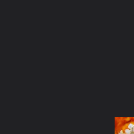
ภาษาไทย
หน้าแรก
เว็บบอร์ด
มีอะไรใหม่
วิดีโอ
รูปภา
หมวดหมู่
มีอะไรใหม่
คอลเล็คชั่น
สถานที่
กล้อง
แ
หน้าแรก
รูปภาพ
General
Nippanang Sukang
นิพพานัง ส
พระจักษุธาตุ2.