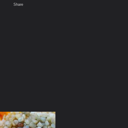
Share
เสียงธรรม
สมาชิก
ห้องสนทนา
พ
ท็ก
ุขัง