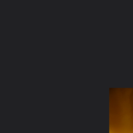
ภาษาไทย
หน้าแรก
เว็บบอร์ด
มีอะไรใหม่
วิดีโอ
รูปภา
หมวดหมู่
มีอะไรใหม่
คอลเล็คชั่น
สถานที่
กล้อง
แ
หน้าแรก
รูปภาพ
General
kayasid
ภาพหินจุยเจีย
พระจุยเจียหน้า9