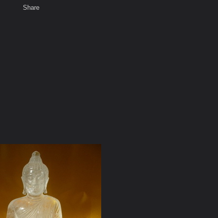
Share
เสียงธรรม
สมาชิก
ห้องสนทนา
พ
ท็ก