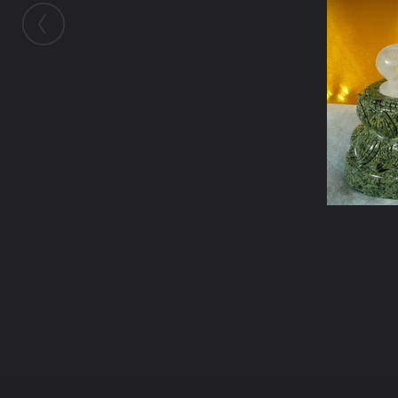
ในอัลบั้มนี้
kayasid
ในอัลบั้ม
ภาพหินจุยเจีย
28 พฤษภาคม 2009
(You must log in or sign up to comment here.)