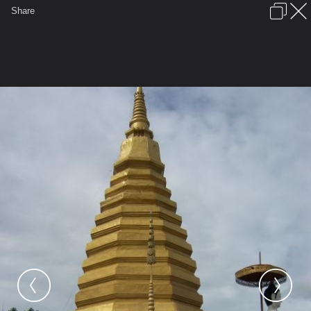
เข้าสู่ระบบหรือลงทะเบียน
Share
ภาษาไทย
ลงโฆษณา
ติดต่อเรา
ช่วยเหลือ
ชุมชนชาวพุทธ
ข้อกำหนดและกฎ
หน้าแรก
เว็บบอร์ด
มีอะไรใหม่
รูปภาพ
คอลเล็คชั่น
สถานที่
กล้อง
แท็ก
...
รูปภาพ
...
Mr.Kim
วัดพระธาตุจอมแจ้ง อ.เมือง จ.แพร่
พระธาตุจอมแจ้ง 2