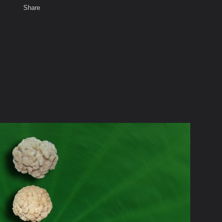
Share
เสียงธรรม
สมาชิก
ห้องสนทนา
พ
ท็ก
ุขัง