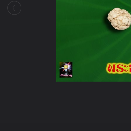
ในอัลบั้มนี้
pom_chaovarit