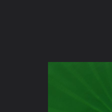
ภาษาไทย
หน้าแรก
เว็บบอร์ด
มีอะไรใหม่
วิดีโอ
รูปภา
หมวดหมู่
มีอะไรใหม่
คอลเล็คชั่น
สถานที่
กล้อง
แ
หน้าแรก
รูปภาพ
General
Nippanang Sukang
นิพพานัง ส
พระธาตุ พระสีวลี