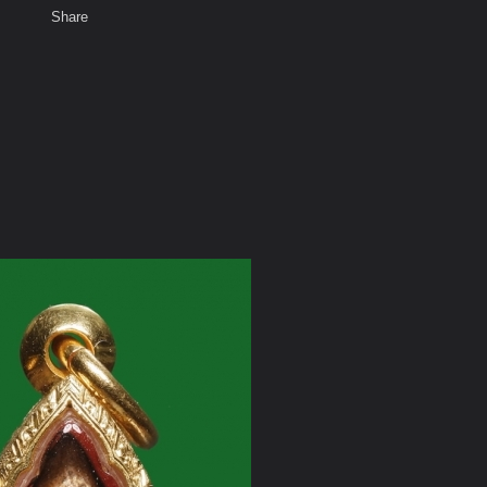
Share
เสียงธรรม
สมาชิก
ห้องสนทนา
พ
ท็ก
พิษณุโลก