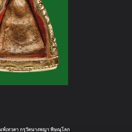
พ์เทวดา กรุวัดนางพญา พิษณุโลก