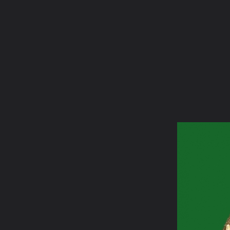
ภาษาไทย
หน้าแรก
เว็บบอร์ด
มีอะไรใหม่
วิดีโอ
รูปภา
หมวดหมู่
มีอะไรใหม่
คอลเล็คชั่น
สถานที่
กล้อง
แ
หน้าแรก
รูปภาพ
General
Amuletism
my amulet
พระนางพญา พิมพ์เทวดา กรุวัดนางพญา 