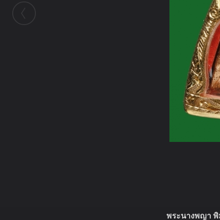
ในอัลบั้มนี้
พระนางพญา พิม