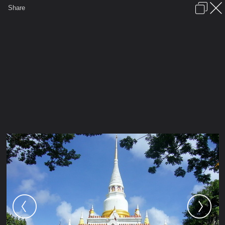
เข้าสู่ระบบหรือลงทะเบียน
Share
ภาษาไทย
ลงโฆษณา
ติดต่อเรา
ช่วยเหลือ
ชุมชนชาวพุทธ
ข้อกำหนดและกฎ
หน้าแรก
เว็บบอร์ด
มีอะไรใหม่
รูปภาพ
คอลเล็คชั่น
สถานที่
กล้อง
แท็ก
...
รูปภาพ
...
นิพพานุสรณ์#นมัสการพระบรมธาตุ-วัดส
พระบรมธาตุ วัดพะโคะ สทิงพระ
สงขลา4ก.พ.52