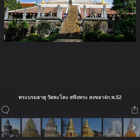
ในอัลบั้มนี้
พระบรมธาตุ วัดพะโคะ สทิงพระ สงขลา4ก.พ.52
แงซาย ชายดอย
ในอัลบั้ม
นิพพานุสรณ์#นมัสการพระบรมธาตุ-วัดส
17 มีนาคม 2009
(You must log in or sign up to comment here.)