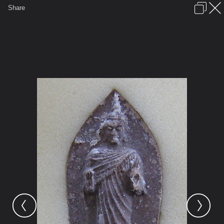
เข้าสู่ระบบหรือลงทะเบียน
Share
ภาษาไทย
ลงโฆษณา
ติดต่อเรา
ช่วยเหลือ
ชุมชนชาวพุทธ
ข้อกำหนดและกฎ
หน้าแรก
เว็บบอร์ด
มีอะไรใหม่
รูปภาพ
คอลเล็คชั่น
สถานที่
กล้อง
แท็ก
...
หน้าแรก
รูปภาพ
General
ohrm
สิ่งศักดิ์สิทธิ์ มงคล
พระประจำรัชการ