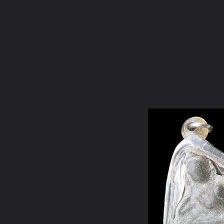
ภาษาไทย
หน้าแรก
เว็บบอร์ด
มีอะไรใหม่
วิดีโอ
รูปภา
หมวดหมู่
มีอะไรใหม่
คอลเล็คชั่น
สถานที่
กล้อง
แ
หน้าแรก
รูปภาพ
General
nongbangrakum
ของสะสมอยาก
พระปางไสยาสน์ไม่ทราบกรุ