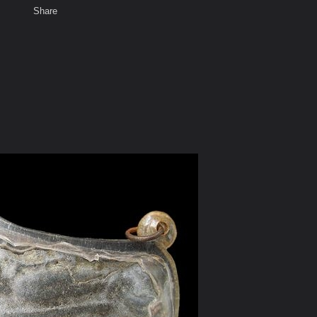
Share
เสียงธรรม
สมาชิก
ห้องสนทนา
พ
ท็ก
ให้ทุกๆท่านช่วย comment เยอะๆครับขอบคุณล่วงหน้าครับ