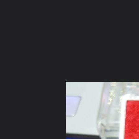
ภาษาไทย
หน้าแรก
เว็บบอร์ด
มีอะไรใหม่
วิดีโอ
รูปภา
หมวดหมู่
มีอะไรใหม่
คอลเล็คชั่น
สถานที่
กล้อง
แ
หน้าแรก
รูปภาพ
General
เรลาซูมิโอ
รวมภาพองค์พระข
พระปิดตาแร่บางไผ่ หลัง ปี39