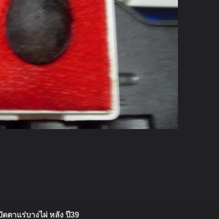
ิดตาแร่บางไผ่ หลัง ปี39