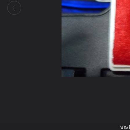
ในอัลบั้มนี้
เรลาซูมิโอ
ในอัลบั้ม
รวมภาพองค์พระของผม
พระป