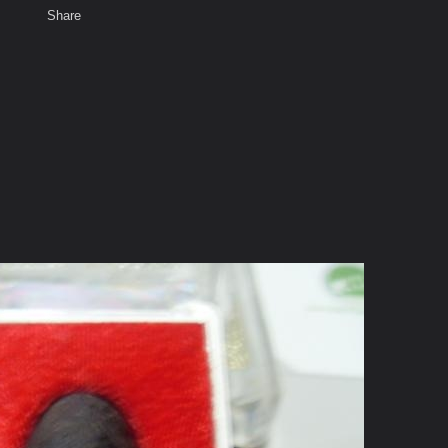
Share
เสียงธรรม
สมาชิก
ห้องสนทนา
พ
ท็ก
องผม