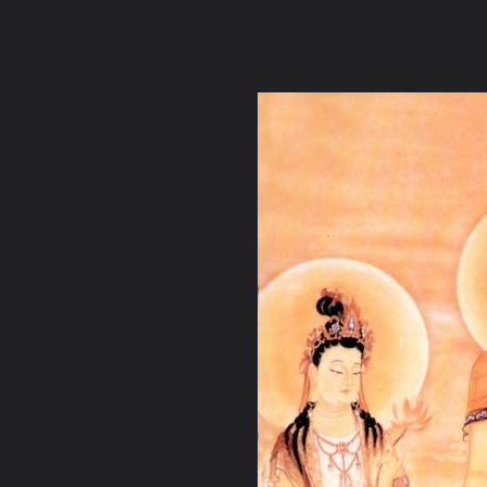
ภาษาไทย
หน้าแรก
เว็บบอร์ด
มีอะไรใหม่
วิดีโอ
รูปภา
หมวดหมู่
มีอะไรใหม่
คอลเล็คชั่น
สถานที่
กล้อง
แ
หน้าแรก
รูปภาพ
General
ปภาวิชญา
พระพุทธ พระโพธิสั
พระมหาโพธิสัตว์กวนอิม9