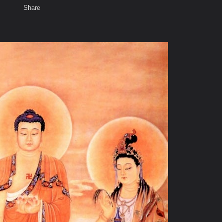
Share
เสียงธรรม
สมาชิก
ห้องสนทนา
พ
ท็ก
ตว์ และพระอรหันต์ทั้งหลาย