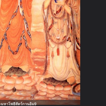
มหาโพธิสัตว์กวนอิม9