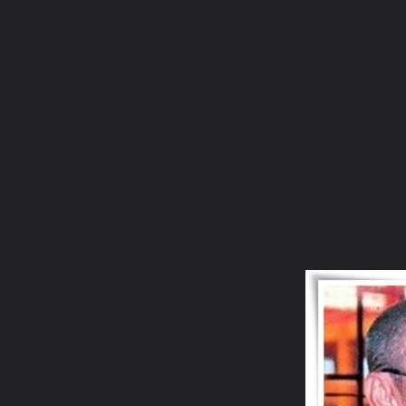
ภาษาไทย
หน้าแรก
เว็บบอร์ด
มีอะไรใหม่
วิดีโอ
รูปภา
หมวดหมู่
มีอะไรใหม่
คอลเล็คชั่น
สถานที่
กล้อง
แ
หน้าแรก
รูปภาพ
General
อริยบุตร
วัดท่าซุง
พระราชพรหมยาน (11)