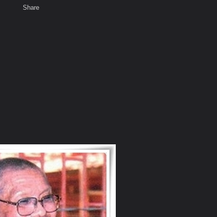
Share
เสียงธรรม
สมาชิก
ห้องสนทนา
พ
ท็ก