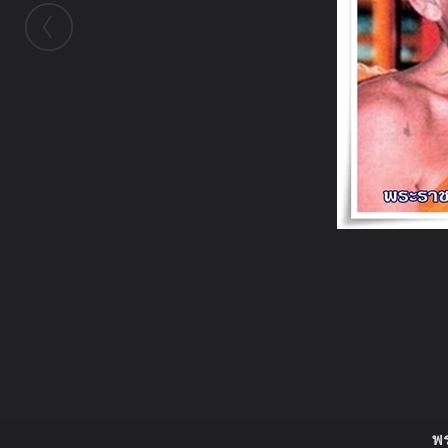
ในอัลบั้มนี้
gatsby_ut
ในอัลบั้ม
วัดท่าซุง
19 มกราคม 2011
(You must log in or sign up to comment here.)
พ