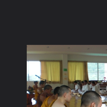
ภาษาไทย
หน้าแรก
เว็บบอร์ด
มีอะไรใหม่
วิดีโอ
รูปภา
หมวดหมู่
มีอะไรใหม่
คอลเล็คชั่น
สถานที่
กล้อง
แ
หน้าแรก
รูปภาพ
General
ชัยโยๆ
ปฏิบัติธรรม ศูนย์ธรรม
พระสงฆ์ก็มาร่วมพิธีด้วย