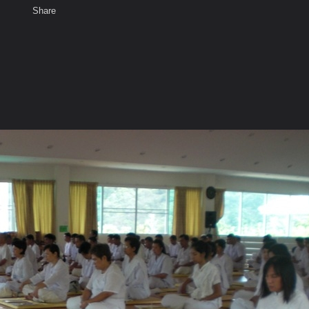
Share
เสียงธรรม
สมาชิก
ห้องสนทนา
พ
ท็ก
โมลีฯ