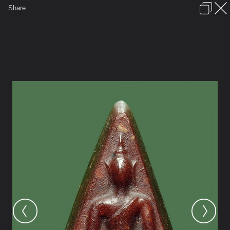
เข้าสู่ระบบหรือลงทะเบียน
Share
ภาษาไทย
ลงโฆษณา
ติดต่อเรา
ช่วยเหลือ
ชุมชนชาวพุทธ
ข้อกำหนดและกฎ
หน้าแรก
เว็บบอร์ด
มีอะไรใหม่
รูปภาพ
คอลเล็คชั่น
สถานที่
กล้อง
แท็ก
...
หน้าแรก
รูปภาพ
General
Phermsak
พระเครื่อง
พระสมเด็จจิตรลดา