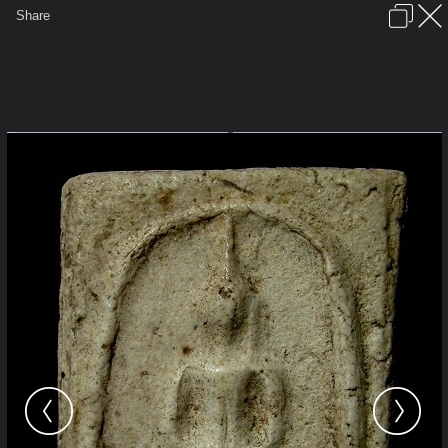
เข้าสู่ระบบหรือลงทะเบียน
Share
ภาษาไทย
ลงโฆษณา
ติดต่อเรา
ช่วยเหลือ
ชุมชนชาวพุทธ
ข้อกำหนดและกฎ
หน้าแรก
เว็บบอร์ด
มีอะไรใหม่
รูปภาพ
คอลเล็คชั่น
สถานที่
กล้อง
แท็ก
...
...
รูปภาพ
General
พลพงษ์
หลวงพ่อสุพจน์+อื่นๆ
พระสมเด็จผงวัดระฆังล้วน พิมพ์ฐานแซม
วัดสุทัศน์ ปี 2484 .1