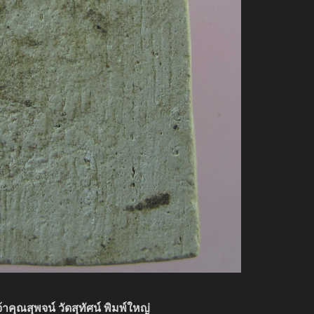
าคุณสุพจน์ วัดสุทัศน์ พิมพ์ใหญ่