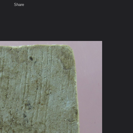
Share
เสียงธรรม
สมาชิก
ห้องสนทนา
พ
ท็ก
หญ่