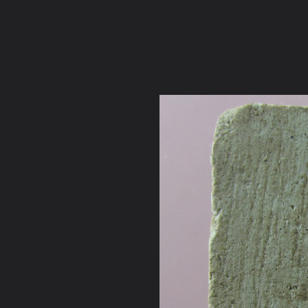
ภาษาไทย
หน้าแรก
เว็บบอร์ด
มีอะไรใหม่
วิดีโอ
รูปภา
หมวดหมู่
มีอะไรใหม่
คอลเล็คชั่น
สถานที่
กล้อง
แ
หน้าแรก
รูปภาพ
General
พลพงษ์
หลวงพ่อสุพจน์+อื่นๆ
พระสมเด็จเจ้าคุณสุพจน์ วัดสุทัศน์ พิมพ์ใ