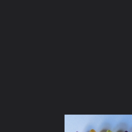
ภาษาไทย
หน้าแรก
เว็บบอร์ด
มีอะไรใหม่
วิดีโอ
รูปภา
หมวดหมู่
มีอะไรใหม่
คอลเล็คชั่น
สถานที่
กล้อง
แ
หน้าแรก
รูปภาพ
General
คุณศรชัย
วัตถุมงคลอังคาร
พระสังข์1