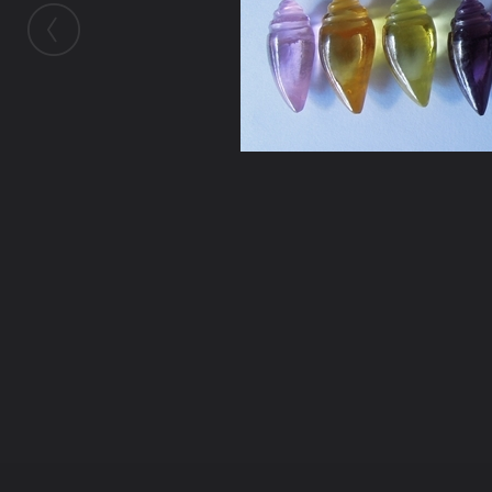
ในอัลบั้มนี้
คุณศรชัย
ในอัลบั้ม
วัตถุมงคลอังคาร
21 พฤษภาคม 2013
(You must log in or sign up to comment here.)