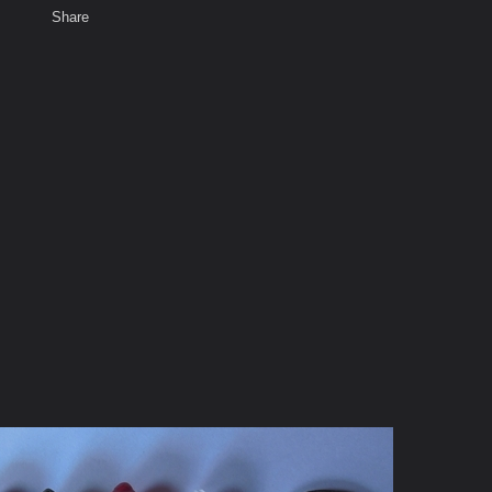
Share
เสียงธรรม
สมาชิก
ห้องสนทนา
พ
ท็ก