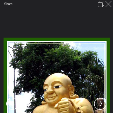
เข้าสู่ระบบหรือลงทะเบียน
Share
ภาษาไทย
ลงโฆษณา
ติดต่อเรา
ช่วยเหลือ
ชุมชนชาวพุทธ
ข้อกำหนดและกฎ
หน้าแรก
เว็บบอร์ด
มีอะไรใหม่
รูปภาพ
คอลเล็คชั่น
สถานที่
กล้อง
แท็ก
...
หน้าแรก
รูปภาพ
General
ชินมิน
จังหวัดอุทัยธานี
พระสังฆจาย...องค์ใหญ์...ให้โยนเงินลง
ตรงสะดือ