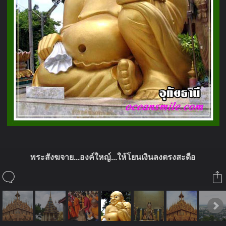
พระสังฆจาย...องค์ใหญ์...ให้โยนเงินลงตรงสะดือ
ในอัลบั้มนี้