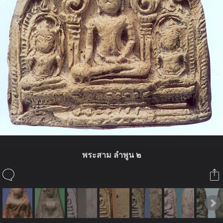
พระสาม ลำพูน ๒
ในอัลบั้มนี้