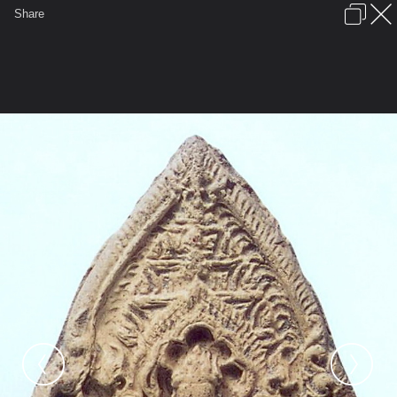
เข้าสู่ระบบหรือลงทะเบียน
Share
ภาษาไทย
ลงโฆษณา
ติดต่อเรา
ช่วยเหลือ
ชุมชนชาวพุทธ
ข้อกำหนดและกฎ
หน้าแรก
เว็บบอร์ด
มีอะไรใหม่
รูปภาพ
คอลเล็คชั่น
สถานที่
กล้อง
แท็ก
...
...
รูปภาพ
General
Thai Amulet
Thai Amulet
พระสาม ลำพูน ๒