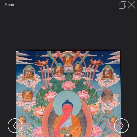
เข้าสู่ระบบหรือลงทะเบียน
Share
ภาษาไทย
ลงโฆษณา
ติดต่อเรา
ช่วยเหลือ
ชุมชนชาวพุทธ
ข้อกำหนดและกฎ
หน้าแรก
เว็บบอร์ด
รูปภาพ
คอลเล็คชั่น
สถานที่
กล้อง
แท็ก
...
รูปภาพ
...
guanyu2005
พระอาามิตตาภพุทธเจ้า
พระอมิตตาภ