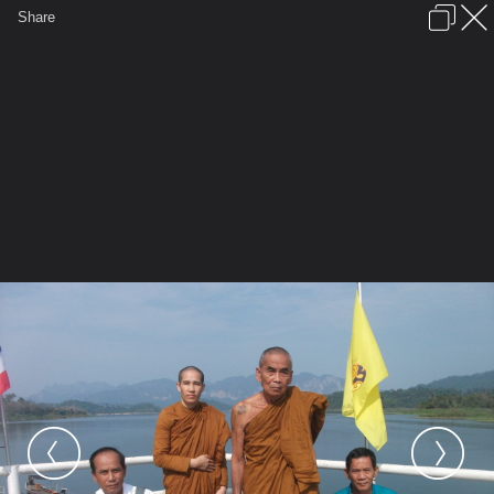
เข้าสู่ระบบหรือลงทะเบียน
Share
ภาษาไทย
ลงโฆษณา
ติดต่อเรา
ช่วยเหลือ
ชุมชนชาวพุทธ
ข้อกำหนดและกฎ
หน้าแรก
เว็บบอร์ด
มีอะไรใหม่
รูปภาพ
คอลเล็คชั่น
สถานที่
กล้อง
แท็ก
...
รูปภาพ
...
แมลงธรรมเดินตามทางพระนิพพาน
พระอริยะ และผู้ติดตาม