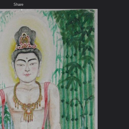
Share
เสียงธรรม
สมาชิก
ห้องสนทนา
พ
ท็ก