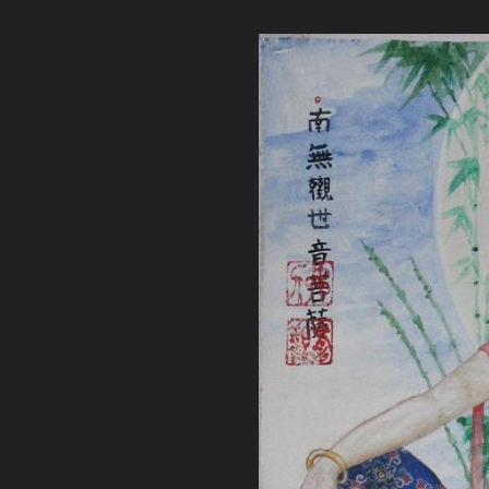
ภาษาไทย
หน้าแรก
เว็บบอร์ด
มีอะไรใหม่
วิดีโอ
รูปภา
หมวดหมู่
มีอะไรใหม่
คอลเล็คชั่น
สถานที่
กล้อง
แ
หน้าแรก
รูปภาพ
General
ศักดิ์
พระโพธิสัตต์
พระอวโลกิตเตศวรโพธิสัตต์