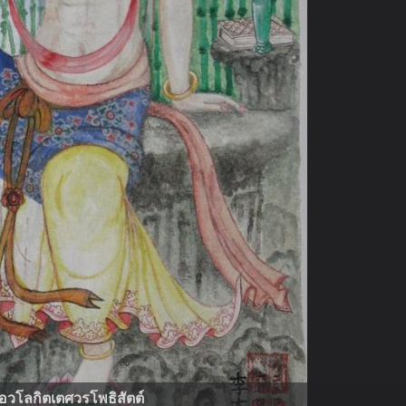
อวโลกิตเตศวรโพธิสัตต์