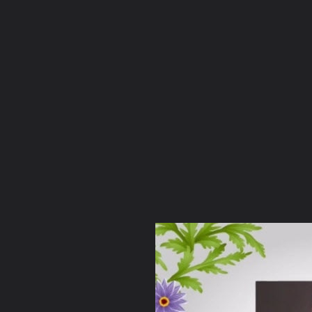
ภาษาไทย
หน้าแรก
เว็บบอร์ด
มีอะไรใหม่
วิดีโอ
รูปภา
หมวดหมู่
มีอะไรใหม่
คอลเล็คชั่น
สถานที่
กล้อง
แ
หน้าแรก
รูปภาพ
General
evatranse
Foto
พระอาจารย์คึกฤทธิ์ โสตฺถิผโล