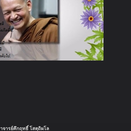
จารย์คึกฤทธิ์ โสตฺถิผโล