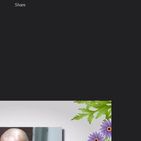
Share
เสียงธรรม
สมาชิก
ห้องสนทนา
พ
ท็ก