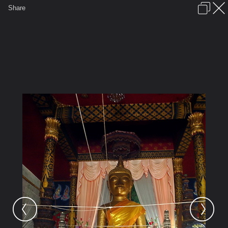
เข้าสู่ระบบหรือลงทะเบียน
Share
ภาษาไทย
ลงโฆษณา
ติดต่อเรา
ช่วยเหลือ
ชุมชนชาวพุทธ
ข้อกำหนดและกฎ
หน้าแรก
เว็บบอร์ด
มีอะไรใหม่
รูปภาพ
คอลเล็คชั่น
สถานที่
กล้อง
แท็ก
...
รูปภาพ
...
นิพพานุสรณ์#นมัสการพระพุทธรูปศักดิ
พระเจ้าใหญ่องค์ตื้อ วัดพระโต นาตาล
อุบลฯ2549