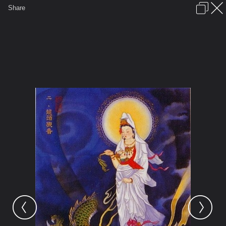
เข้าสู่ระบบหรือลงทะเบียน
Share
ภาษาไทย
ลงโฆษณา
ติดต่อเรา
ช่วยเหลือ
ชุมชนชาวพุทธ
ข้อกำหนดและกฎ
หน้าแรก
เว็บบอร์ด
มีอะไรใหม่
รูปภาพ
คอลเล็คชั่น
สถานที่
กล้อง
แท็ก
...
หน้าแรก
รูปภาพ
General
ศักดิ์
พระโพธิสัตต์
พระโพธิสัตต์กวนอิม