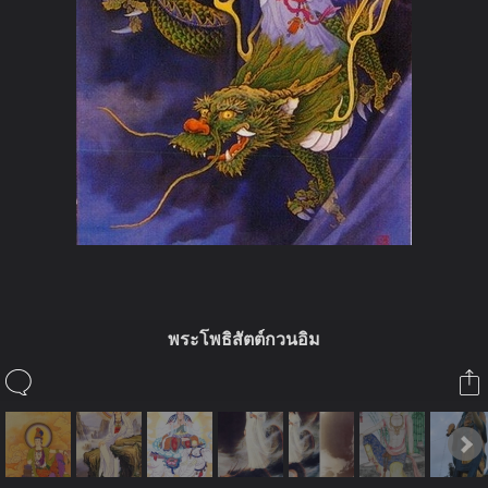
พระโพธิสัตต์กวนอิม
ในอัลบั้มนี้