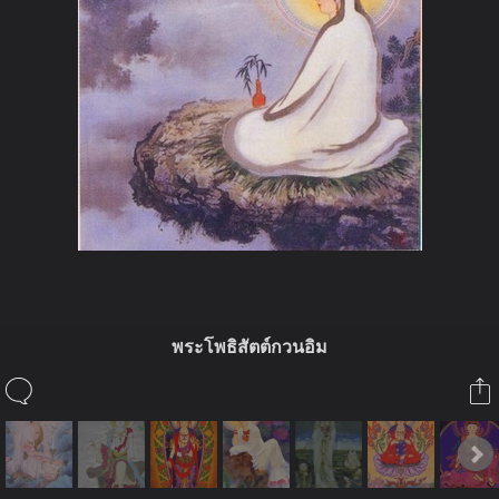
พระโพธิสัตต์กวนอิม
ในอัลบั้มนี้