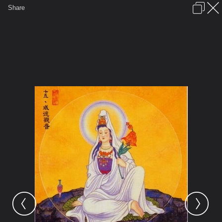
เข้าสู่ระบบหรือลงทะเบียน
Share
ภาษาไทย
ลงโฆษณา
ติดต่อเรา
ช่วยเหลือ
ชุมชนชาวพุทธ
ข้อกำหนดและกฎ
หน้าแรก
เว็บบอร์ด
มีอะไรใหม่
รูปภาพ
คอลเล็คชั่น
สถานที่
กล้อง
แท็ก
...
หน้าแรก
รูปภาพ
General
ศักดิ์
พระโพธิสัตต์
พระโพธิสัตต์กวนอิม