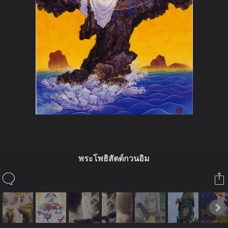
พระโพธิสัตต์กวนอิม
ในอัลบั้มนี้