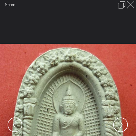
เข้าสู่ระบบหรือลงทะเบียน
Share
ภาษาไทย
ลงโฆษณา
ติดต่อเรา
ช่วยเหลือ
ชุมชนชาวพุทธ
ข้อกำหนดและกฎ
หน้าแรก
เว็บบอร์ด
มีอะไรใหม่
รูปภาพ
คอลเล็คชั่น
สถานที่
กล้อง
แท็ก
...
หน้าแรก
รูปภาพ
General
บลูสตาร์
ยินดีครับ
พระไพรีพินาศปี36