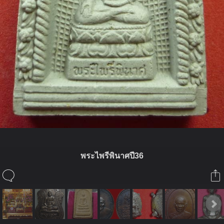
พระไพรีพินาศปี36
ในอัลบั้มนี้