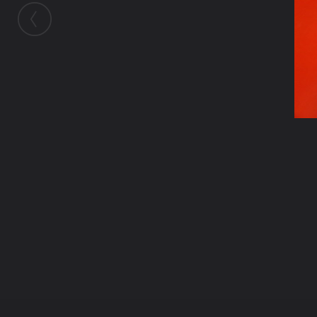
ในอัลบั้มนี้
kayasid
ในอัลบั้ม
ภาพหินจุยเจีย
3 มิถุนายน 2009
(You must log in or sign up to comment here.)