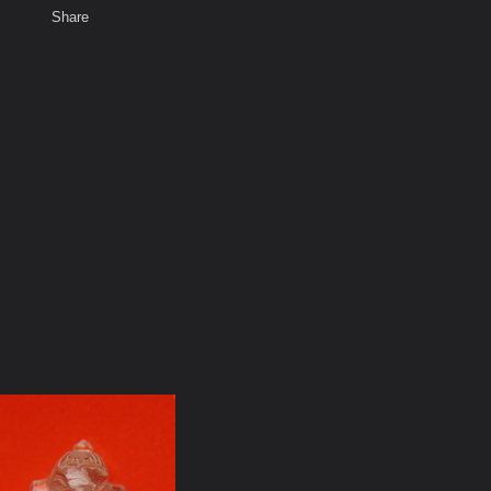
Share
เสียงธรรม
สมาชิก
ห้องสนทนา
พ
ท็ก