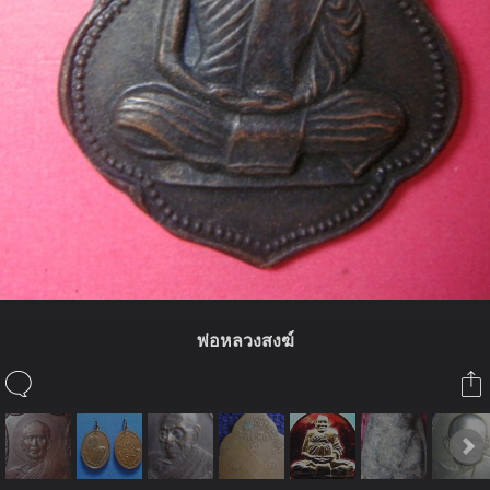
พ่อหลวงสงฆ์
ในอัลบั้มนี้