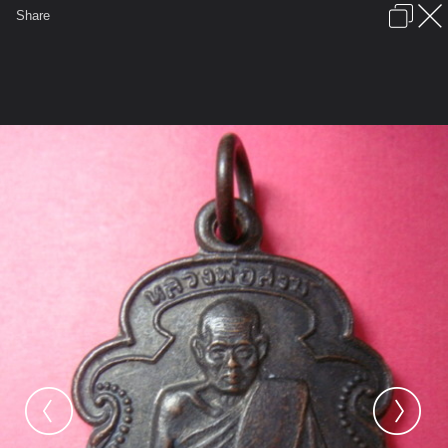
เข้าสู่ระบบหรือลงทะเบียน
Share
ภาษาไทย
ลงโฆษณา
ติดต่อเรา
ช่วยเหลือ
ชุมชนชาวพุทธ
ข้อกำหนดและกฎ
หน้าแรก
เว็บบอร์ด
มีอะไรใหม่
รูปภาพ
คอลเล็คชั่น
สถานที่
กล้อง
แท็ก
...
หน้าแรก
รูปภาพ
General
ลุงชาลี
พระเครื่องเมืองใต้
พ่อหลวงสงฆ์