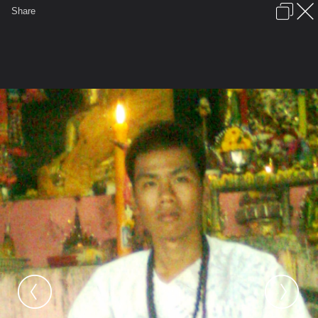
เข้าสู่ระบบหรือลงทะเบียน
Share
ภาษาไทย
ลงโฆษณา
ติดต่อเรา
ช่วยเหลือ
ชุมชนชาวพุทธ
ข้อกำหนดและกฎ
หน้าแรก
เว็บบอร์ด
มีอะไรใหม่
รูปภาพ
คอลเล็คชั่น
สถานที่
กล้อง
แท็ก
...
หน้าแรก
รูปภาพ
General
arjan_anon
อาจารย์นนท์
ภาพถ่าย0182