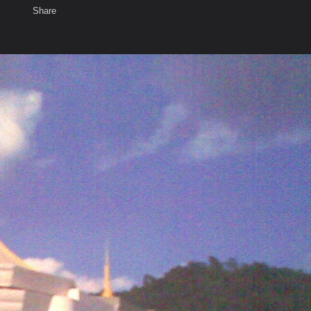
Share
เสียงธรรม
สมาชิก
ห้องสนทนา
พ
ท็ก
บนโลก