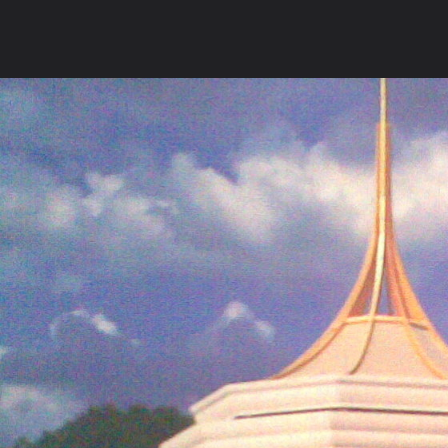
ภาษาไทย
หน้าแรก
เว็บบอร์ด
มีอะไรใหม่
วิดีโอ
รูปภา
หมวดหมู่
มีอะไรใหม่
คอลเล็คชั่น
สถานที่
กล้อง
แ
หน้าแรก
รูปภาพ
General
เทพสำราญ
แบบจำลองสวรรค์
ภาพ008