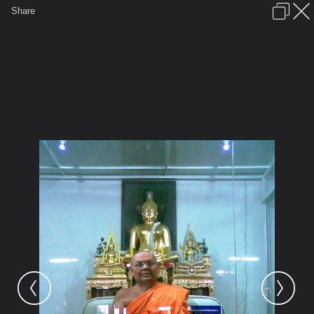
เข้าสู่ระบบหรือลงทะเบียน
Share
ภาษาไทย
ลงโฆษณา
ติดต่อเรา
ช่วยเหลือ
ชุมชนชาวพุทธ
ข้อกำหนดและกฎ
หน้าแรก
เว็บบอร์ด
มีอะไรใหม่
รูปภาพ
คอลเล็คชั่น
สถานที่
กล้อง
แท็ก
...
รูปภาพ
...
เข้าพรรษา ๕๔ ทำบุญวัดบ่อเงินบ่อทอง
ภาพ029