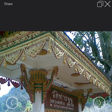
เข้าสู่ระบบหรือลงทะเบียน
Share
ภาษาไทย
ลงโฆษณา
ติดต่อเรา
ช่วยเหลือ
ชุมชนชาวพุทธ
ข้อกำหนดและกฎ
หน้าแรก
เว็บบอร์ด
มีอะไรใหม่
รูปภาพ
คอลเล็คชั่น
สถานที่
กล้อง
แท็ก
...
หน้าแรก
รูปภาพ
General
nong_mook
วัดท่าขนุน
ภาพ031