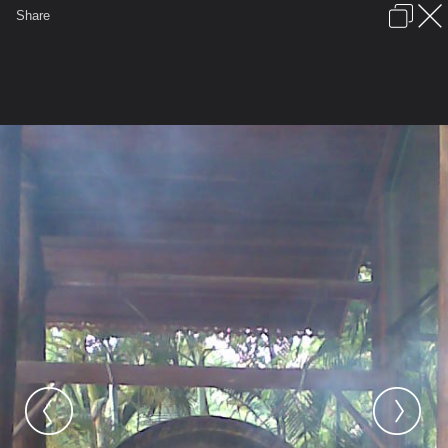
เข้าสู่ระบบหรือลงทะเบียน
Share
ภาษาไทย
ลงโฆษณา
ติดต่อเรา
ช่วยเหลือ
ชุมชนชาวพุทธ
ข้อกำหนดและกฎ
หน้าแรก
เว็บบอร์ด
มีอะไรใหม่
รูปภาพ
คอลเล็คชั่น
สถานที่
กล้อง
แท็ก
...
หน้าแรก
รูปภาพ
General
nong_mook
วัดท่าขนุน
ภาพ039