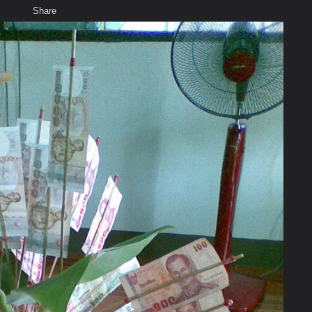
Share
เสียงธรรม
สมาชิก
ห้องสนทนา
พ
ท็ก
ี่ดินถวายวัดคร