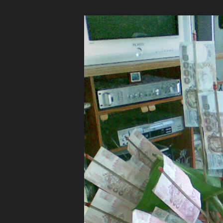
ภาษาไทย
หน้าแรก
เว็บบอร์ด
มีอะไรใหม่
วิดีโอ
รูปภา
หมวดหมู่
มีอะไรใหม่
คอลเล็คชั่น
สถานที่
กล้อง
แ
หน้าแรก
รูปภาพ
General
HS4OFL
ทำบุญทอดผ้าป่าซื้อท
ภาพ065