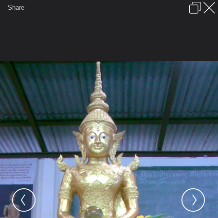
เข้าสู่ระบบหรือลงทะเบียน
Share
ภาษาไทย
ลงโฆษณา
ติดต่อเรา
ช่วยเหลือ
ชุมชนชาวพุทธ
ข้อกำหนดและกฎ
หน้าแรก
เว็บบอร์ด
มีอะไรใหม่
รูปภาพ
คอลเล็คชั่น
สถานที่
กล้อง
แท็ก
...
รูปภาพ
...
ภาพงานบุญพวายพระศรีิอริยเมตไตรย
ภาพ111