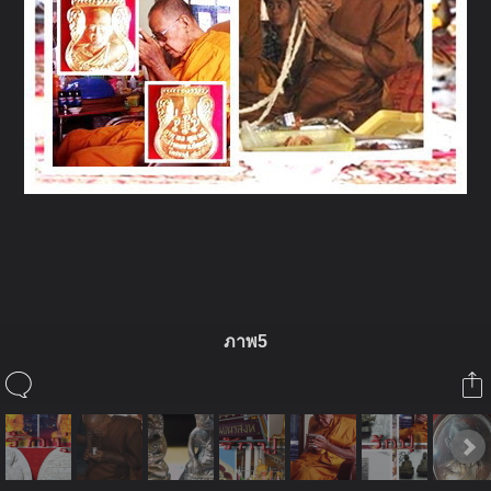
ในอัลบั้มนี้
ภาพ5
รักปู่
ในอัลบั้ม
หลวงปู่แสวง อริโย
19 ธันวาคม 2008