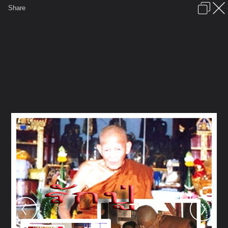
เข้าสู่ระบบหรือลงทะเบียน
Share
ภาษาไทย
ลงโฆษณา
ติดต่อเรา
ช่วยเหลือ
ชุมชนชาวพุทธ
ข้อกำหนดและกฎ
หน้าแรก
เว็บบอร์ด
มีอะไรใหม่
รูปภาพ
คอลเล็คชั่น
สถานที่
กล้อง
แท็ก
...
หน้าแรก
รูปภาพ
General
รักปู่
หลวงปู่แสวง อริโย
ภาพ5